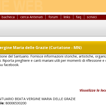
bacheca
cerca Antenati
forum
links
faq
scrivici
ergine Maria delle Grazie (Curtatone - MN)
izione del Santuario. Fornisce informazioni storiche, artistiche, organi
. Riporta preghiere e canti mariani utili per momenti di riflessione 
 su facebook.
Visualizza la lo
TUARIO BEATA VERGINE MARIA DELLE GRAZIE
le:
80006530200