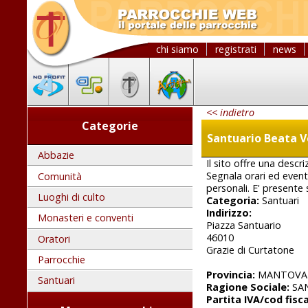
chi siamo
registrati
news
<< indietro
Categorie
Santuario Beata V
Abbazie
Il sito offre una descr
Segnala orari ed eventi
Comunità
personali. E' presente
Luoghi di culto
Categoria:
Santuari
Indirizzo:
Monasteri e conventi
Piazza Santuario
46010
Oratori
Grazie di Curtatone
Parrocchie
Provincia:
MANTOVA
Santuari
Ragione Sociale:
SAN
Partita IVA/cod fisca