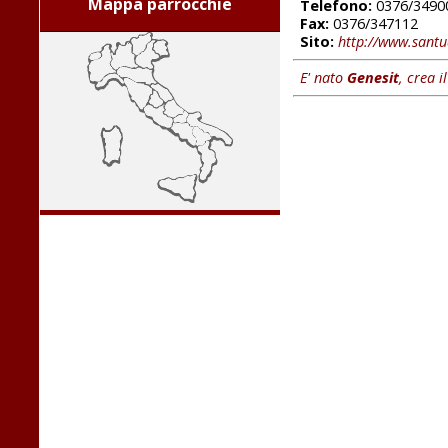
Mappa parrocchie
Telefono:
0376/3490
Fax:
0376/347112
Sito:
http://www.santu
E' nato
Genesit
, crea i