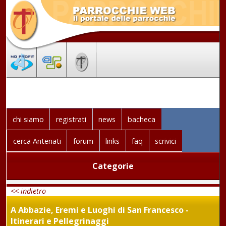
chi siamo
registrati
news
bacheca
cerca Antenati
forum
links
faq
scrivici
Categorie
<< indietro
A Abbazie, Eremi e Luoghi di San Francesco -
Itinerari e Pellegrinaggi