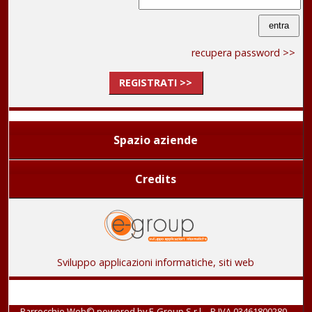
recupera password >>
REGISTRATI >>
Spazio aziende
Credits
Sviluppo applicazioni informatiche, siti web
Parrocchie Web© powered by
E-Group S.r.l. - P.IVA 03461800280
-