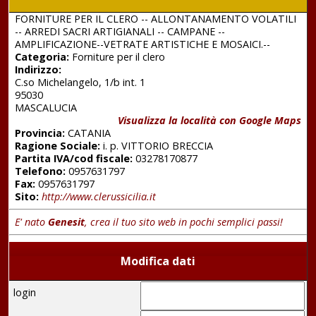
FORNITURE PER IL CLERO -- ALLONTANAMENTO VOLATILI
-- ARREDI SACRI ARTIGIANALI -- CAMPANE --
AMPLIFICAZIONE--VETRATE ARTISTICHE E MOSAICI.--
Categoria:
Forniture per il clero
Indirizzo:
C.so Michelangelo, 1/b int. 1
95030
MASCALUCIA
Visualizza la località con Google Maps
Provincia:
CATANIA
Ragione Sociale:
i. p. VITTORIO BRECCIA
Partita IVA/cod fiscale:
03278170877
Telefono:
0957631797
Fax:
0957631797
Sito:
http://www.clerussicilia.it
E' nato
Genesit
, crea il tuo sito web in pochi semplici passi!
Modifica dati
login