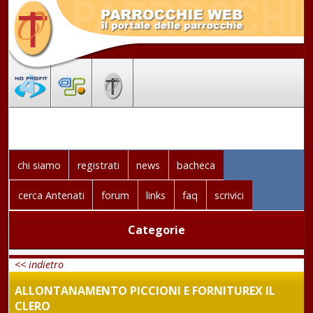
chi siamo
registrati
news
bacheca
cerca Antenati
forum
links
faq
scrivici
Categorie
<< indietro
ALLONTANAMENTO PICCIONI E FORNITUREX IL
CLERO