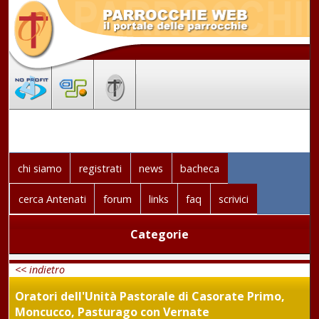
chi siamo
registrati
news
bacheca
cerca Antenati
forum
links
faq
scrivici
Categorie
<< indietro
Oratori dell'Unità Pastorale di Casorate Primo,
Moncucco, Pasturago con Vernate