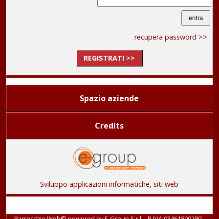
recupera password >>
REGISTRATI >>
Spazio aziende
Credits
Sviluppo applicazioni informatiche, siti web
Parrocchie Web© powered by
E-Group S.r.l. - P.IVA 03461800280
-