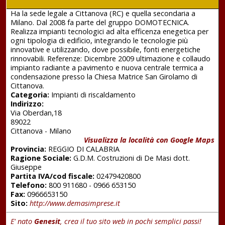
Ha la sede legale a Cittanova (RC) e quella secondaria a
Milano. Dal 2008 fa parte del gruppo DOMOTECNICA.
Realizza impianti tecnologici ad alta efficenza enegetica per
ogni tipologia di edificio, integrando le tecnologie più
innovative e utilizzando, dove possibile, fonti energetiche
rinnovabili. Referenze: Dicembre 2009 ultimazione e collaudo
impianto radiante a pavimento e nuova centrale termica a
condensazione presso la Chiesa Matrice San Girolamo di
Cittanova.
Categoria:
Impianti di riscaldamento
Indirizzo:
Via Oberdan,18
89022
Cittanova - Milano
Visualizza la località con Google Maps
Provincia:
REGGIO DI CALABRIA
Ragione Sociale:
G.D.M. Costruzioni di De Masi dott.
Giuseppe
Partita IVA/cod fiscale:
02479420800
Telefono:
800 911680 - 0966 653150
Fax:
0966653150
Sito:
http://www.demasimprese.it
E' nato
Genesit
, crea il tuo sito web in pochi semplici passi!