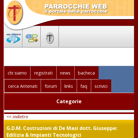
chi siamo
registrati
news
bacheca
cerca Antenati
forum
links
faq
scrivici
Categorie
<< indietro
G.D.M. Costruzioni di De Masi dott. Giuseppe:
Edilizia & Impianti Tecnologici