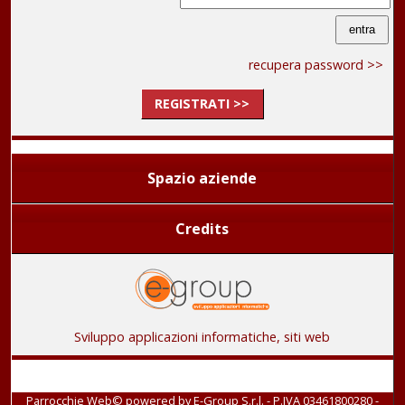
recupera password >>
REGISTRATI >>
Spazio aziende
Credits
Sviluppo applicazioni informatiche, siti web
Parrocchie Web© powered by
E-Group S.r.l. - P.IVA 03461800280
-