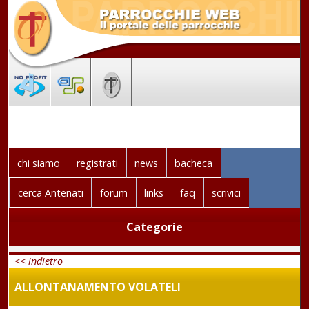
chi siamo
registrati
news
bacheca
cerca Antenati
forum
links
faq
scrivici
Categorie
<< indietro
ALLONTANAMENTO VOLATELI