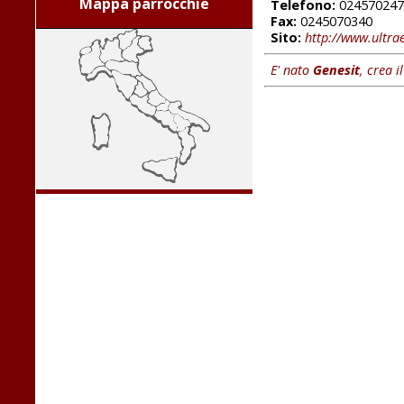
Mappa parrocchie
Telefono:
024570247
Fax:
0245070340
Sito:
http://www.ultr
E' nato
Genesit
, crea i