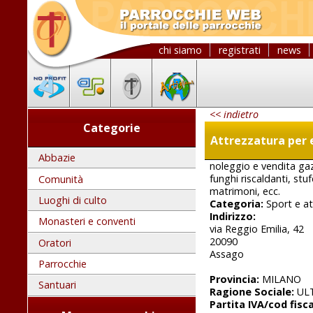
chi siamo
registrati
news
<< indietro
Categorie
Attrezzatura per 
Abbazie
noleggio e vendita gaz
funghi riscaldanti, stu
Comunità
matrimoni, ecc.
Luoghi di culto
Categoria:
Sport e at
Indirizzo:
Monasteri e conventi
via Reggio Emilia, 42
20090
Oratori
Assago
Parrocchie
Provincia:
MILANO
Santuari
Ragione Sociale:
ULT
Partita IVA/cod fisca