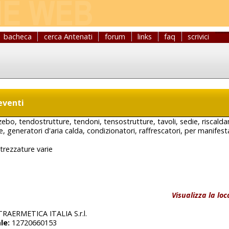
bacheca
cerca Antenati
forum
links
faq
scrivici
eventi
ebo, tendostrutture, tendoni, tensostrutture, tavoli, sedie, riscalda
fe, generatori d'aria calda, condizionatori, raffrescatori, per manifest
trezzature varie
Visualizza la lo
RAERMETICA ITALIA S.r.l.
le:
12720660153