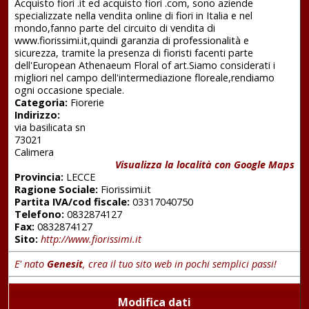
Acquisto fiori .it ed acquisto fiori .com, sono aziende
specializzate nella vendita online di fiori in Italia e nel
mondo,fanno parte del circuito di vendita di
www.fiorissimi.it,quindi garanzia di professionalità e
sicurezza, tramite la presenza di fioristi facenti parte
dell'European Athenaeum Floral of art.Siamo considerati i
migliori nel campo dell'intermediazione floreale,rendiamo
ogni occasione speciale.
Categoria:
Fiorerie
Indirizzo:
via basilicata sn
73021
Calimera
Visualizza la località con Google Maps
Provincia:
LECCE
Ragione Sociale:
Fiorissimi.it
Partita IVA/cod fiscale:
03317040750
Telefono:
0832874127
Fax:
0832874127
Sito:
http://www.fiorissimi.it
E' nato
Genesit
, crea il tuo sito web in pochi semplici passi!
Modifica dati