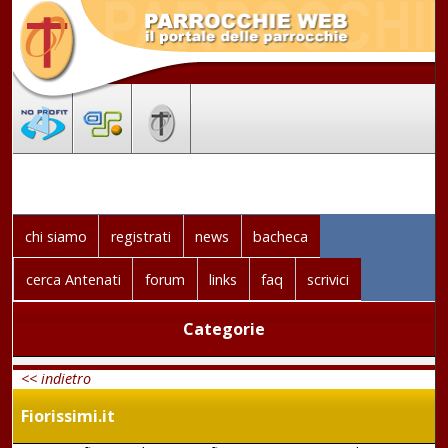
chi siamo
registrati
news
bacheca
cerca Antenati
forum
links
faq
scrivici
Categorie
<< indietro
Fiorissimi.it