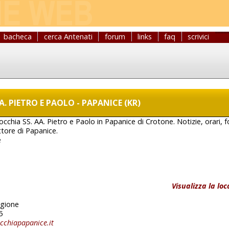
bacheca
cerca Antenati
forum
links
faq
scrivici
. PIETRO E PAOLO - PAPANICE (KR)
rrocchia SS. AA. Pietro e Paolo in Papanice di Crotone. Notizie, orari, f
tore di Papanice.
e
Visualizza la lo
igione
5
cchiapapanice.it