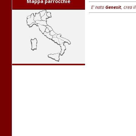
Mappa parrocchie
E' nato
Genesit
, crea i