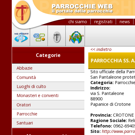
chi siamo
registrati
news
<< indietro
Categorie
PARROCCHIA SS. AA
Abbazie
Sito ufficiale della Pa
San Pantaleone protet
Comunità
Categoria:
Parrocchi
Luoghi di culto
Indirizzo:
via S. Pantaleone
Monasteri e conventi
88900
Papanice di Crotone
Oratori
Parrocchie
Provincia:
CROTONE
Ragione Sociale:
Rel
Santuari
Telefono:
0962-6940
Sito:
http://www.parro