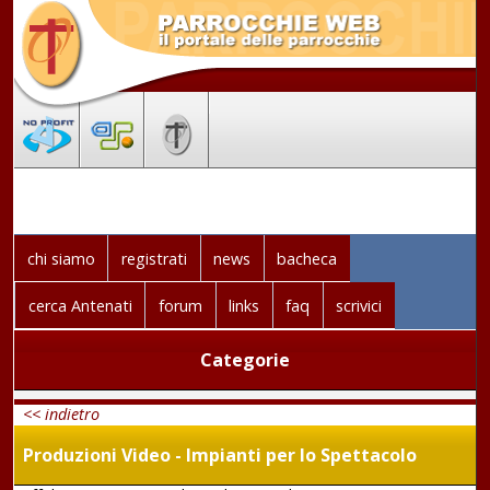
chi siamo
registrati
news
bacheca
cerca Antenati
forum
links
faq
scrivici
Categorie
<< indietro
Produzioni Video - Impianti per lo Spettacolo