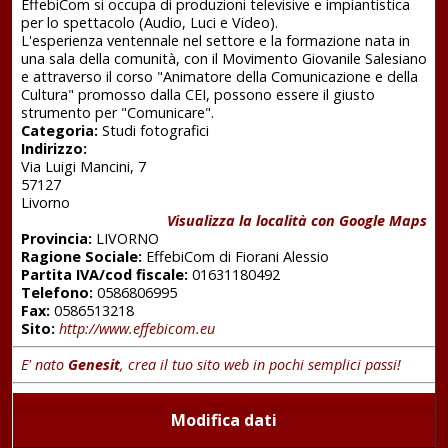
EffebiCom si occupa di produzioni televisive e impiantistica
per lo spettacolo (Audio, Luci e Video).
L'esperienza ventennale nel settore e la formazione nata in
una sala della comunità, con il Movimento Giovanile Salesiano
e attraverso il corso "Animatore della Comunicazione e della
Cultura" promosso dalla CEI, possono essere il giusto
strumento per "Comunicare".
Categoria:
Studi fotografici
Indirizzo:
Via Luigi Mancini, 7
57127
Livorno
Visualizza la località con Google Maps
Provincia:
LIVORNO
Ragione Sociale:
EffebiCom di Fiorani Alessio
Partita IVA/cod fiscale:
01631180492
Telefono:
0586806995
Fax:
0586513218
Sito:
http://www.effebicom.eu
E' nato
Genesit
, crea il tuo sito web in pochi semplici passi!
Modifica dati