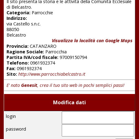
Il sito presenta la storia e le attività della Comunità Ecclesiale
di Belcastro.
Categoria:
Parrocchie
Indirizzo:
via Castello s.n.c.
88050
Belcastro
Visualizza la località con Google Maps
Provincia:
CATANZARO
Ragione Sociale:
Parrocchia
Partita IVA/cod fiscale:
97009150794
Telefono:
0961932374
Fax:
0961932374
Sito:
http://www.parrocchiabelcastro.it
E' nato
Genesit
, crea il tuo sito web in pochi semplici passi!
Modifica dati
login
password