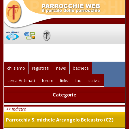
chi siamo
registrati
news
bacheca
cerca Antenati
forum
links
faq
scrivici
Categorie
<< indietro
Parrocchia S. michele Arcangelo Belcastro (CZ)