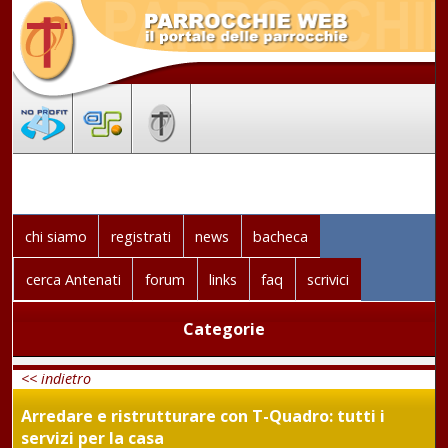
chi siamo
registrati
news
bacheca
cerca Antenati
forum
links
faq
scrivici
Categorie
<< indietro
Arredare e ristrutturare con T-Quadro: tutti i
servizi per la casa