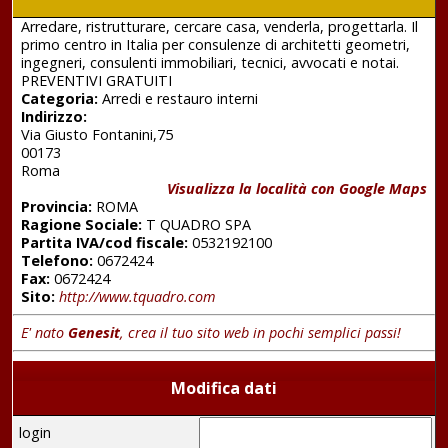
Arredare, ristrutturare, cercare casa, venderla, progettarla. Il
primo centro in Italia per consulenze di architetti geometri,
ingegneri, consulenti immobiliari, tecnici, avvocati e notai.
PREVENTIVI GRATUITI
Categoria:
Arredi e restauro interni
Indirizzo:
Via Giusto Fontanini,75
00173
Roma
Visualizza la località con Google Maps
Provincia:
ROMA
Ragione Sociale:
T QUADRO SPA
Partita IVA/cod fiscale:
0532192100
Telefono:
0672424
Fax:
0672424
Sito:
http://www.tquadro.com
E' nato
Genesit
, crea il tuo sito web in pochi semplici passi!
Modifica dati
login