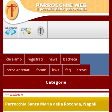
chi siamo
registrati
news
bacheca
cerca Antenati
forum
links
faq
scrivici
Categorie
<< indietro
Parrocchia Santa Maria della Rotonda, Napoli