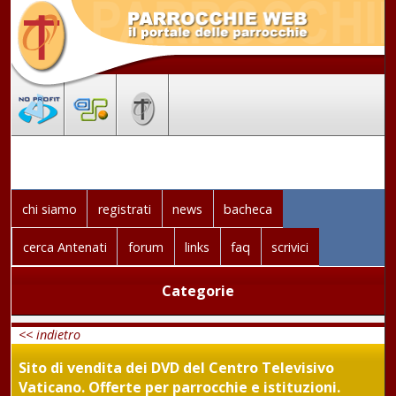
chi siamo
registrati
news
bacheca
cerca Antenati
forum
links
faq
scrivici
Categorie
<< indietro
Sito di vendita dei DVD del Centro Televisivo
Vaticano. Offerte per parrocchie e istituzioni.