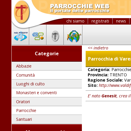
chi siamo
registrati
news
<< indietro
Categorie
Parrocchia di Var
Abbazie
Categoria:
Parrocchi
Provincia:
TRENTO
Comunità
Ragione Sociale:
Var
Luoghi di culto
Sito:
http://www.valdi
Monasteri e conventi
E' nato
Genesit
, crea i
Oratori
Parrocchie
Santuari