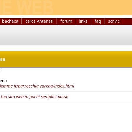
bacheca
cerca Antenati
forum
links
faq
scrivici
ena
e
ena
fiemme.it/parrocchia.varena/index.html
l tuo sito web in pochi semplici passi!