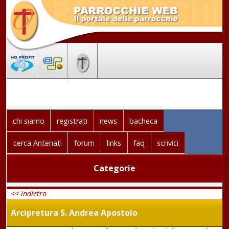
chi siamo
registrati
news
bacheca
cerca Antenati
forum
links
faq
scrivici
Categorie
<< indietro
Arcipretura S. Andrea Apostolo