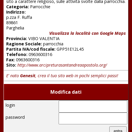
sito a carattere religioso, sulle attività svolte dalla parrocchia.
Categoria:
Parrocchie
Indirizzo:
p.zza F. Ruffa
89861
Parghelia
Visualizza la località con Google Maps
Provincia:
VIBO VALENTIA
Ragione Sociale:
parrocchia
Partita IVA/cod fiscale:
GPP51E12L45
Telefono:
0963600316
Fax:
0963600316
Sito:
http://www.arcipreturasantandreaapostolo.org/
E' nato
Genesit
, crea il tuo sito web in pochi semplici passi!
Modifica dati
login
password