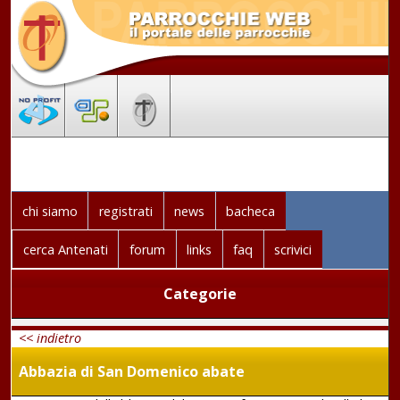
chi siamo
registrati
news
bacheca
cerca Antenati
forum
links
faq
scrivici
Categorie
<< indietro
Abbazia di San Domenico abate