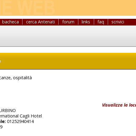
bacheca
cerca Antenati
forum
links
faq
scrivici
e
canze, ospitalità
Visualizza la lo
 URBINO
rnational Cagli Hotel
le:
01252940414
9