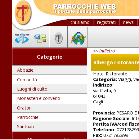
chi siamo
registrati
news
<< indietro
Categorie
albergo ristorant
Abbazie
Hotel Ristorante
Categoria:
Viaggi, va
Comunità
Indirizzo:
Luoghi di culto
via Civita, 5
61043
Monasteri e conventi
Cagli
Oratori
Provincia:
PESARO E
Parrocchie
Ragione Sociale:
Inte
Partita IVA/cod fisca
Santuari
Telefono:
072178299
Fax:
0721782999