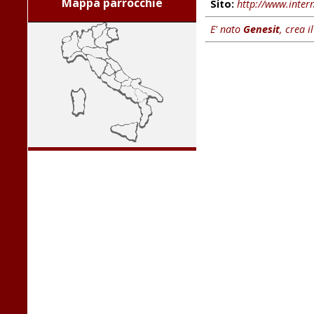
Mappa parrocchie
Sito:
http://www.intern
E' nato
Genesit
, crea i