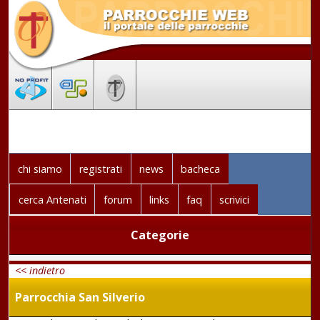
chi siamo
registrati
news
bacheca
cerca Antenati
forum
links
faq
scrivici
Categorie
<< indietro
Parrocchia San Silverio