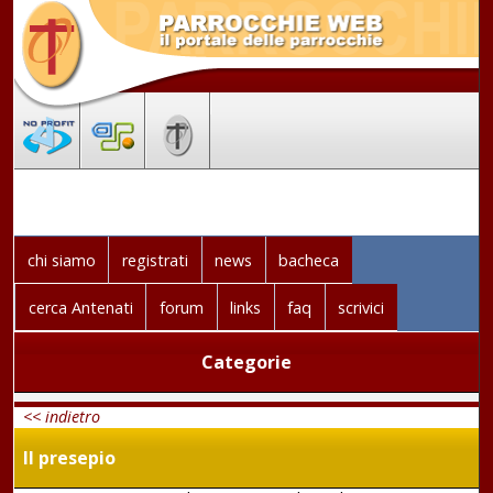
chi siamo
registrati
news
bacheca
cerca Antenati
forum
links
faq
scrivici
Categorie
<< indietro
Il presepio