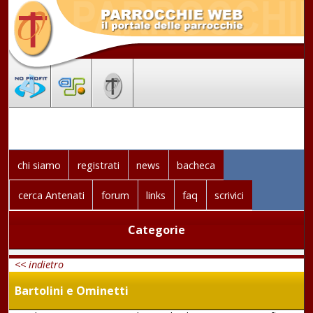
chi siamo
registrati
news
bacheca
cerca Antenati
forum
links
faq
scrivici
Categorie
<< indietro
Bartolini e Ominetti