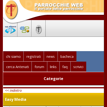
chi siamo
registrati
news
bacheca
cerca Antenati
forum
links
faq
scrivici
Categorie
<< indietro
Easy Media