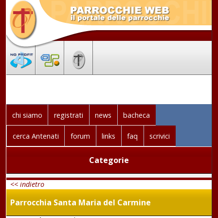
chi siamo
registrati
news
bacheca
cerca Antenati
forum
links
faq
scrivici
Categorie
<< indietro
Parrocchia Santa Maria del Carmine