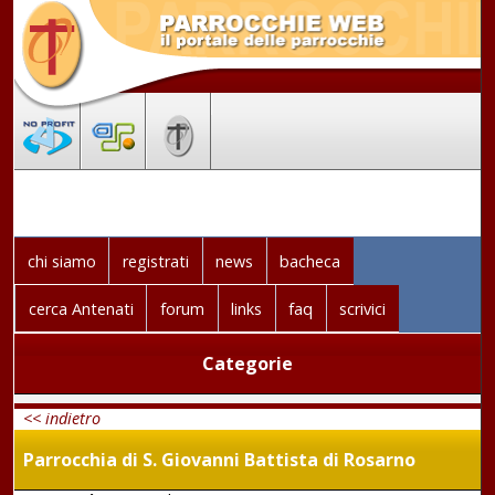
chi siamo
registrati
news
bacheca
cerca Antenati
forum
links
faq
scrivici
Categorie
<< indietro
Parrocchia di S. Giovanni Battista di Rosarno