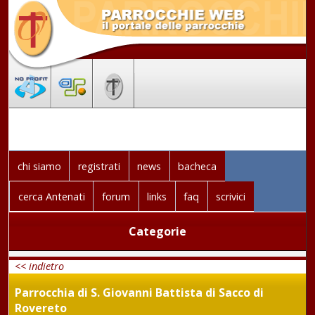
chi siamo
registrati
news
bacheca
cerca Antenati
forum
links
faq
scrivici
Categorie
<< indietro
Parrocchia di S. Giovanni Battista di Sacco di
Rovereto