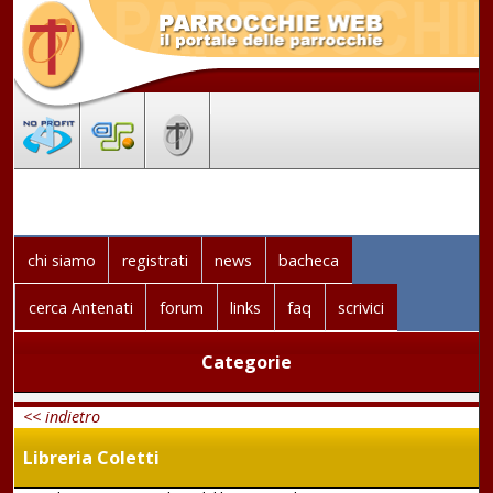
chi siamo
registrati
news
bacheca
cerca Antenati
forum
links
faq
scrivici
Categorie
<< indietro
Libreria Coletti