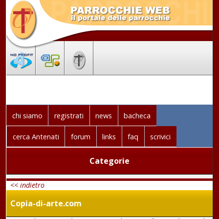
chi siamo
registrati
news
bacheca
cerca Antenati
forum
links
faq
scrivici
Categorie
<< indietro
Copia-di-arte.com