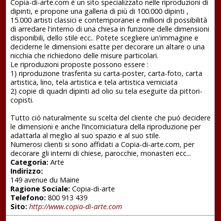
Copia-di-arte.com è un sito specializzato nelle riproduzioni di
dipinti, e propone una galleria di più di 100.000 dipinti ,
15.000 artisti classici e contemporanei e millioni di possibilità
di arredare l'interno di una chiesa in funzione delle dimensioni
disponibili, dello stile ecc.. Potete scegliere un'immagine e
deciderne le dimensioni esatte per decorare un altare o una
nicchia che richiedono delle misure particolari.
Le riproduzioni proposte possono essere :
1) riproduzione trasferita su carta-poster, carta-foto, carta
artistica, lino, tela artistica e tela artistica verniciata
2) copie di quadri dipinti ad olio su tela eseguite da pittori-
copisti.
Tutto ció naturalmente su scelta del cliente che puó decidere
le dimensioni e anche l’incorniciatura della riproduzione per
adattarla al meglio al suo spazio e al suo stile.
Numerosi clienti si sono affidati a Copia-di-arte.com, per
decorare gli interni di chiese, parocchie, monasteri ecc...
Categoria:
Arte
Indirizzo:
149 avenue du Maine
Ragione Sociale:
Copia-di-arte
Telefono:
800 913 439
Sito:
http://www.copia-di-arte.com