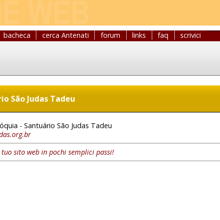
bacheca
cerca Antenati
forum
links
faq
scrivici
rio São Judas Tadeu
óquia - Santuário São Judas Tadeu
das.org.br
l tuo sito web in pochi semplici passi!