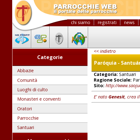
chi siamo
registrati
news
<< indietro
Categorie
Paróquia - Santuá
Abbazie
Categoria:
Santuari
Ragione Sociale:
Par
Comunità
Sito:
http://www.saoju
Luoghi di culto
E' nato
Genesit
, crea i
Monasteri e conventi
Oratori
Parrocchie
Santuari