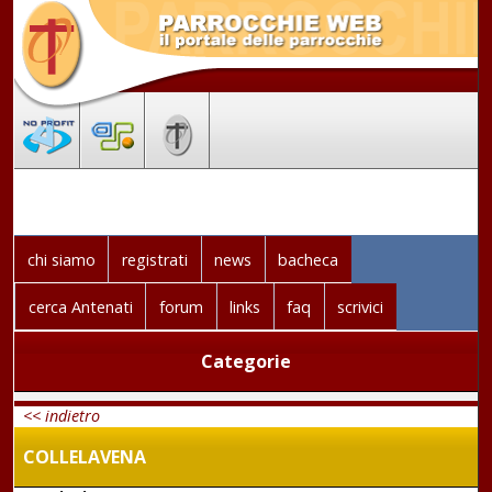
chi siamo
registrati
news
bacheca
cerca Antenati
forum
links
faq
scrivici
Categorie
<< indietro
COLLELAVENA