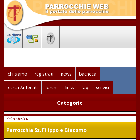
chi siamo
registrati
news
bacheca
cerca Antenati
forum
links
faq
scrivici
Categorie
<< indietro
Parrocchia Ss. Filippo e Giacomo