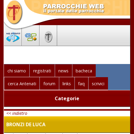
chi siamo
registrati
news
bacheca
cerca Antenati
forum
links
faq
scrivici
Categorie
<< indietro
BRONZI DE LUCA