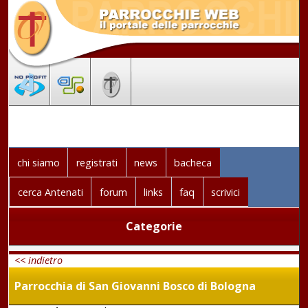
chi siamo
registrati
news
bacheca
cerca Antenati
forum
links
faq
scrivici
Categorie
<< indietro
Parrocchia di San Giovanni Bosco di Bologna