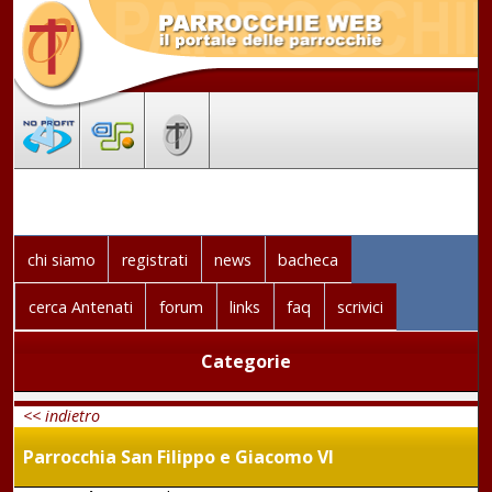
chi siamo
registrati
news
bacheca
cerca Antenati
forum
links
faq
scrivici
Categorie
<< indietro
Parrocchia San Filippo e Giacomo VI