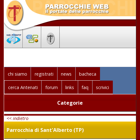
chi siamo
registrati
news
bacheca
cerca Antenati
forum
links
faq
scrivici
Categorie
<< indietro
Parrocchia di Sant'Alberto (TP)