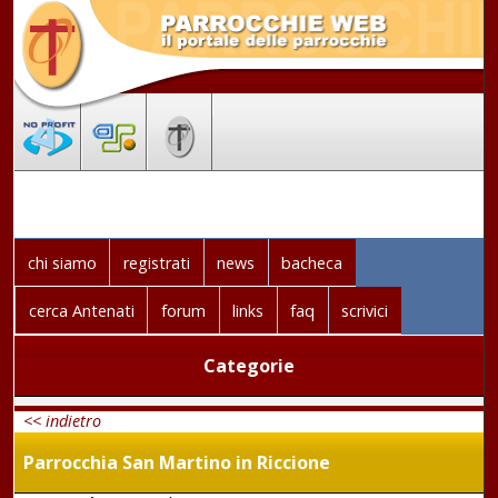
chi siamo
registrati
news
bacheca
cerca Antenati
forum
links
faq
scrivici
Categorie
<< indietro
Parrocchia San Martino in Riccione