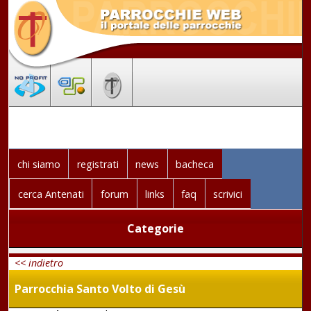
chi siamo
registrati
news
bacheca
cerca Antenati
forum
links
faq
scrivici
Categorie
<< indietro
Parrocchia Santo Volto di Gesù