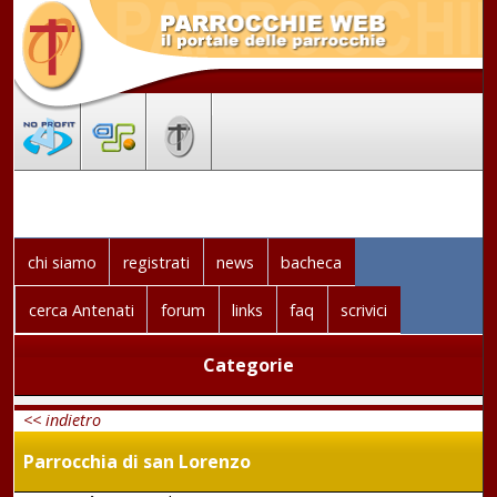
chi siamo
registrati
news
bacheca
cerca Antenati
forum
links
faq
scrivici
Categorie
<< indietro
Parrocchia di san Lorenzo