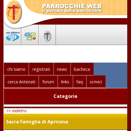
chi siamo
registrati
news
bacheca
cerca Antenati
forum
links
faq
scrivici
Categorie
<< indietro
Sacra Famiglia di Apricena