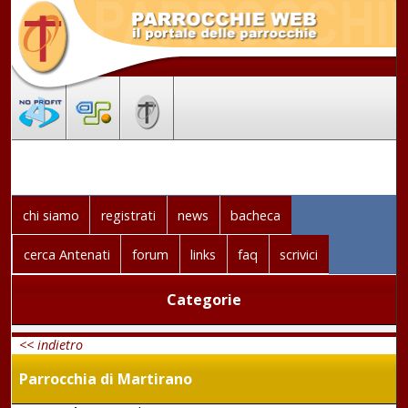
chi siamo
registrati
news
bacheca
cerca Antenati
forum
links
faq
scrivici
Categorie
<< indietro
Parrocchia di Martirano