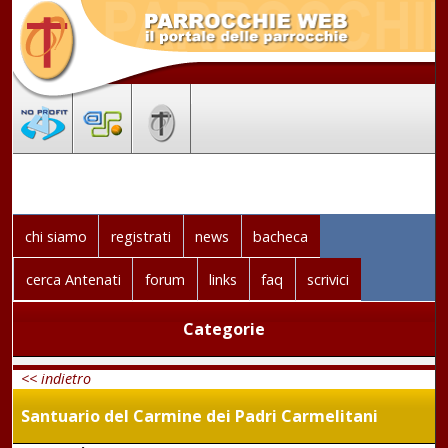
chi siamo
registrati
news
bacheca
cerca Antenati
forum
links
faq
scrivici
Categorie
<< indietro
Santuario del Carmine dei Padri Carmelitani