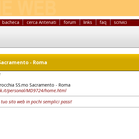
bacheca
cerca Antenati
forum
links
faq
scrivici
 Sacramento - Roma
e
rocchia SS.mo Sacramento - Roma
nk.it/personal/MD9724/home.html
l tuo sito web in pochi semplici passi!