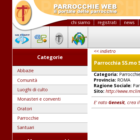
chi siamo
registrati
news
<< indietro
Categorie
Parrocchia SS.mo
Abbazie
Categoria:
Parrocchi
Provincia:
ROMA
Comunità
Ragione Sociale:
Par
Luoghi di culto
Sito:
http://www.mcli
Monasteri e conventi
E' nato
Genesit
, crea i
Oratori
Parrocchie
Santuari