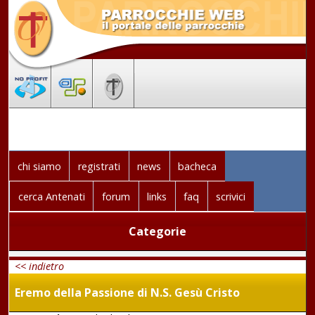
chi siamo
registrati
news
bacheca
cerca Antenati
forum
links
faq
scrivici
Categorie
<< indietro
Eremo della Passione di N.S. Gesù Cristo