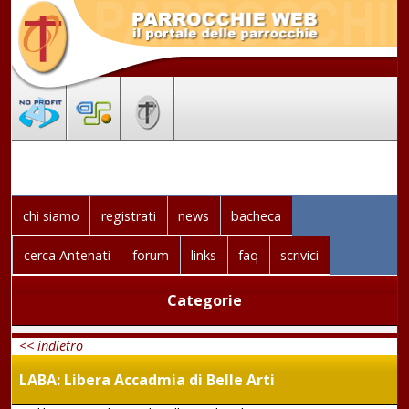
chi siamo
registrati
news
bacheca
cerca Antenati
forum
links
faq
scrivici
Categorie
<< indietro
LABA: Libera Accadmia di Belle Arti