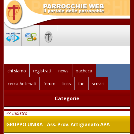
chi siamo
registrati
news
bacheca
cerca Antenati
forum
links
faq
scrivici
Categorie
<< indietro
GRUPPO UNIKA - Ass. Prov. Artigianato APA