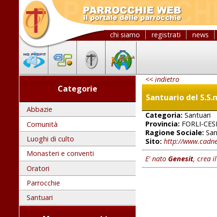
chi siamo
registrati
news
<< indietro
Categorie
Santuario del S.S.
Abbazie
Categoria:
Santuari
Provincia:
FORLI-CES
Comunità
Ragione Sociale:
San
Luoghi di culto
Sito:
http://www.cadne
Monasteri e conventi
E' nato
Genesit
, crea i
Oratori
Parrocchie
Santuari