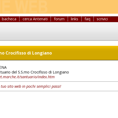
bacheca
cerca Antenati
forum
links
faq
scrivici
mo Crocifisso di Longiano
ENA
tuario del S.S.mo Crocifisso di Longiano
t.marche.it/santuario/index.htm
l tuo sito web in pochi semplici passi!