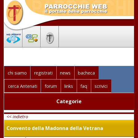
chi siamo
registrati
news
bacheca
cerca Antenati
forum
links
faq
scrivici
Categorie
<< indietro
Convento della Madonna della Vetrana