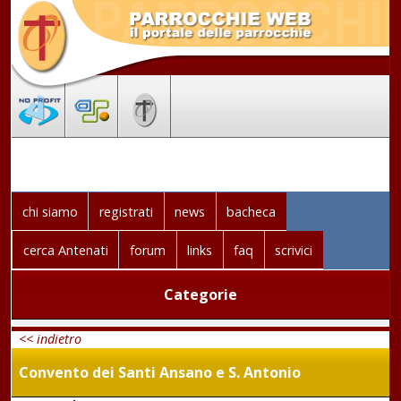
chi siamo
registrati
news
bacheca
cerca Antenati
forum
links
faq
scrivici
Categorie
<< indietro
Convento dei Santi Ansano e S. Antonio