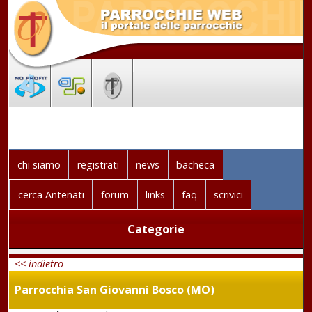
chi siamo
registrati
news
bacheca
cerca Antenati
forum
links
faq
scrivici
Categorie
<< indietro
Parrocchia San Giovanni Bosco (MO)