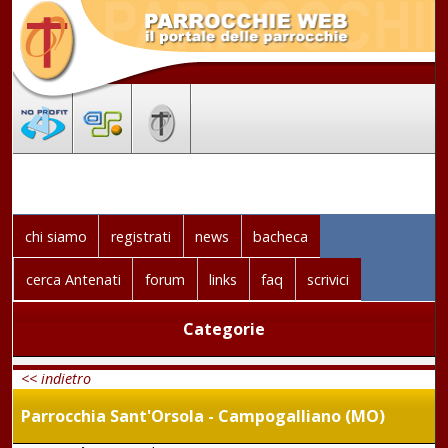
chi siamo
registrati
news
bacheca
cerca Antenati
forum
links
faq
scrivici
Categorie
<< indietro
Parrocchia Sant'Orsola - Campogalliano (MO)