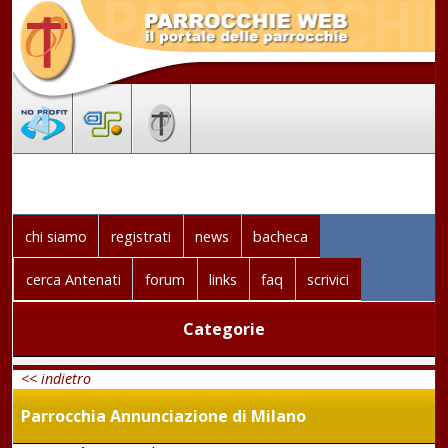
chi siamo
registrati
news
bacheca
cerca Antenati
forum
links
faq
scrivici
Categorie
<< indietro
Parrocchia Annunciazione di Milano